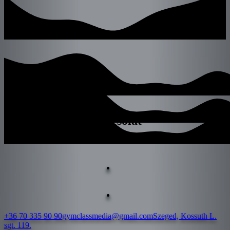
Kapcsolat
+36 70 335 90 90
gymclassmedia@gmail.com
Szeged, Kossuth L.
sgt. 119.