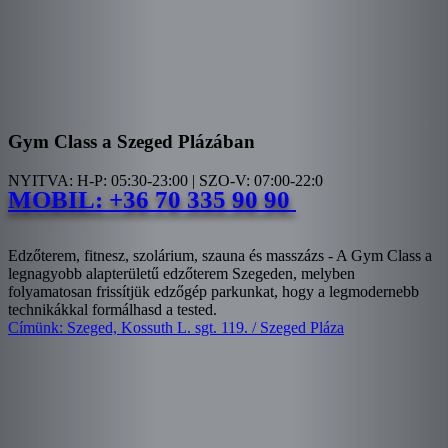
Gym Class a Szeged Plázában
NYITVA: H-P: 05:30-23:00 | SZO-V: 07:00-22:0
MOBIL: +36 70 335 90 90
Edzőterem, fitnesz, szolárium, szauna és masszázs - A Gym Class a
legnagyobb alapterületű edzőterem Szegeden, melyben
folyamatosan frissítjük edzőgép parkunkat, hogy a legmodernebb
technikákkal formálhasd a tested.
Címünk: Szeged, Kossuth L. sgt. 119. / Szeged Pláza