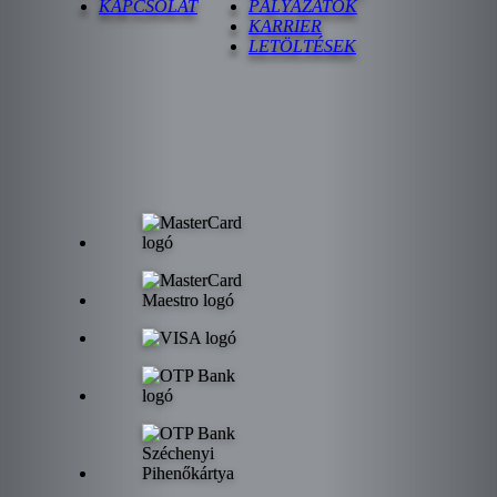
KAPCSOLAT
PÁLYÁZATOK
KARRIER
LETÖLTÉSEK