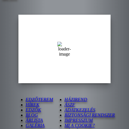
Szeged, HU
15:44,
15:44 | 2026. augusztus. 8
36
°C
kevés felhő
28 %
Wind Gust:
24 Km/h
Clouds:
17%
Sunrise:
05:29
Sunset:
20:00
EDZŐTEREM
HÁZIREND
HÍREK
ÁSZF
EDZŐK
ADATKEZELÉS
BLOG
BIZTONSÁGI RENDSZER
ÁRLISTA
IMPRESSZUM
GALÉRIA
MI A COOKIE?