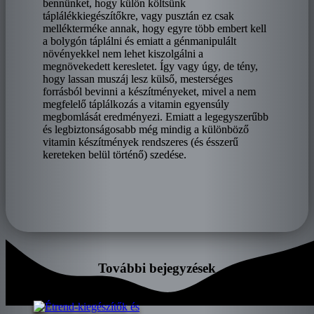
bennünket, hogy külön költsünk
táplálékkiegészítőkre, vagy pusztán ez csak
mellékterméke annak, hogy egyre több embert kell
a bolygón táplálni és emiatt a génmanipulált
növényekkel nem lehet kiszolgálni a
megnövekedett keresletet. Így vagy úgy, de tény,
hogy lassan muszáj lesz külső, mesterséges
forrásból bevinni a készítményeket, mivel a nem
megfelelő táplálkozás a vitamin egyensúly
megbomlását eredményezi. Emiatt a legegyszerűbb
és legbiztonságosabb még mindig a különböző
vitamin készítmények rendszeres (és ésszerű
kereteken belül történő) szedése.
További bejegyzések