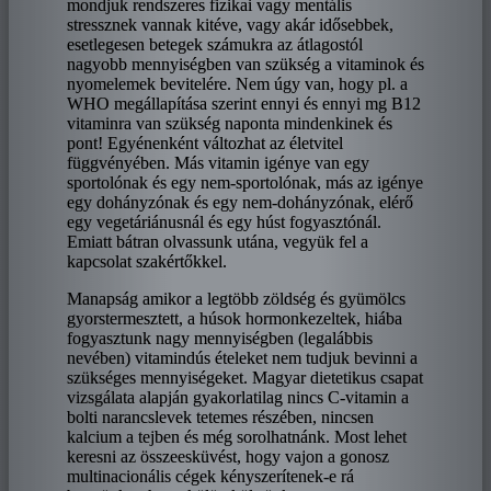
mondjuk rendszeres fizikai vagy mentális
stressznek vannak kitéve, vagy akár idősebbek,
esetlegesen betegek számukra az átlagostól
nagyobb mennyiségben van szükség a vitaminok és
nyomelemek bevitelére. Nem úgy van, hogy pl. a
WHO megállapítása szerint ennyi és ennyi mg B12
vitaminra van szükség naponta mindenkinek és
pont! Egyénenként változhat az életvitel
függvényében. Más vitamin igénye van egy
sportolónak és egy nem-sportolónak, más az igénye
egy dohányzónak és egy nem-dohányzónak, elérő
egy vegetáriánusnál és egy húst fogyasztónál.
Emiatt bátran olvassunk utána, vegyük fel a
kapcsolat szakértőkkel.
Manapság amikor a legtöbb zöldség és gyümölcs
gyorstermesztett, a húsok hormonkezeltek, hiába
fogyasztunk nagy mennyiségben (legalábbis
nevében) vitamindús ételeket nem tudjuk bevinni a
szükséges mennyiségeket. Magyar dietetikus csapat
vizsgálata alapján gyakorlatilag nincs C-vitamin a
bolti narancslevek tetemes részében, nincsen
kalcium a tejben és még sorolhatnánk. Most lehet
keresni az összeesküvést, hogy vajon a gonosz
multinacionális cégek kényszerítenek-e rá