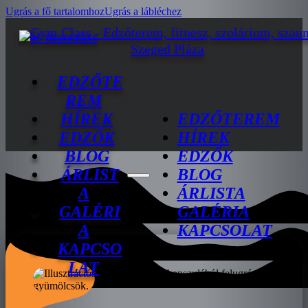
Ugrás a fő tartalomhoz
Ugrás a lábléchez
EDZŐTE
REM
HÍREK
EDZŐTEREM
EDZŐK
HÍREK
BLOG
EDZŐK
ÁRLIST
BLOG
A
ÁRLISTA
GALÉRI
GALÉRIA
A
KAPCSOLAT
KAPCSO
LAT