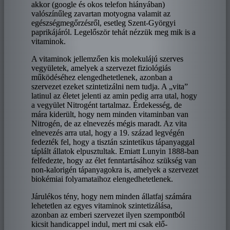
akkor (google és okos telefon hiányában)
valószínűleg zavartan motyogna valamit az
egészségmegőrzésről, esetleg Szent-Györgyi
paprikájáról. Legelőször tehát nézzük meg mik is a
vitaminok.
A vitaminok jellemzően kis molekulájú szerves
vegyületek, amelyek a szervezet fiziológiás
működéséhez elengedhetetlenek, azonban a
szervezet ezeket szintetizálni nem tudja. A „vita”
latinul az életet jelenti az amin pedig arra utal, hogy
a vegyület Nitrogént tartalmaz. Érdekesség, de
mára kiderült, hogy nem minden vitaminban van
Nitrogén, de az elnevezés mégis maradt. Az vita
elnevezés arra utal, hogy a 19. század legvégén
fedezték fel, hogy a tisztán szintetikus tápanyaggal
táplált állatok elpusztultak. Emiatt Lunyin 1888-ban
felfedezte, hogy az élet fenntartásához szükség van
non-kalorigén tápanyagokra is, amelyek a szervezet
biokémiai folyamataihoz elengedhetetlenek.
Járulékos tény, hogy nem minden állatfaj számára
lehetetlen az egyes vitaminok szintetizálása,
azonban az emberi szervezet ilyen szempontból
kicsit handicappel indul, mert mi csak elő-