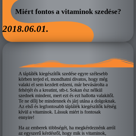
Miért fontos a vitaminok szedése?
2018.06.01.
A táplálék kiegészítők szedése egyre szélesebb
körben terjed el, mondhatni divatos, hogy még
valaki el sem kezdett edzeni, már bevásárolta a
fehérjét és a kreatint, stb-t. Sokan ész nélkül
szednek mindent, mert ezt és ezt hallotta valakitől.
Te ne dőlj be mindennek és járj utána a dolgoknak.
Az első és legfontosabb táplálék kiegészítők kétség
kívül a vitaminok. Lássuk miért is fontosak
ennyire!
Ha az emberek többségét, ha megkérdeznénk arról
az egyszerű kérdésről, hogy mik is vitaminok,