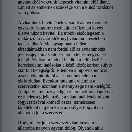
anyagokból vagyunk képesek vitamint előállítani.
Emiatt az embernek szüksége van a külső forrásból
való pótlásra.
A vitaminok bevitelének zavarait alapvetően két
egyszerű csoportra oszthatjuk: túlzottan kevés
illetve túlzott bevitel. Ez utóbbi elsődlegesen a
raktározódó (zsíroldékony) vitaminok esetében
tapasztalható. Manapság már a fejlett
társadalmakban nem fordul elő az avitaminózis
jelensége, ami az adott vitamin teljes megvonását
jelenti. Nyilván mindenki hallott a felfedező és
kereskedelmi hajósokat a késő középkorban súlytó
skorbut betegségről. Ellenben a hipovitaminózis
azaz a vitaminok túl alacsony bevitele már
előfordulhat. Ilyenkor juttatunk vitamint a
szervezetbe, azonban a mennyisége nem kielégítő.
A hipervitaminózis pedig a vitaminok túladagolása,
ez a jelenség jellemzően a vitamintabletták túlzott
fogyasztásával köthető össze, természetes
táplálékkal nagyon kicsi az esélye, hogy ilyen
állapotba jut a szervezet.
Hogy mikor jut a szervezet vitaminzavaros
állapotba nagyon egyéni dolog. Olyanok akik