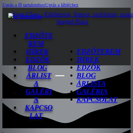
Ugrás a fő tartalomhoz
Ugrás a lábléchez
EDZŐTE
REM
HÍREK
EDZŐTEREM
EDZŐK
HÍREK
BLOG
EDZŐK
ÁRLIST
BLOG
A
ÁRLISTA
GALÉRI
GALÉRIA
A
KAPCSOLAT
KAPCSO
LAT