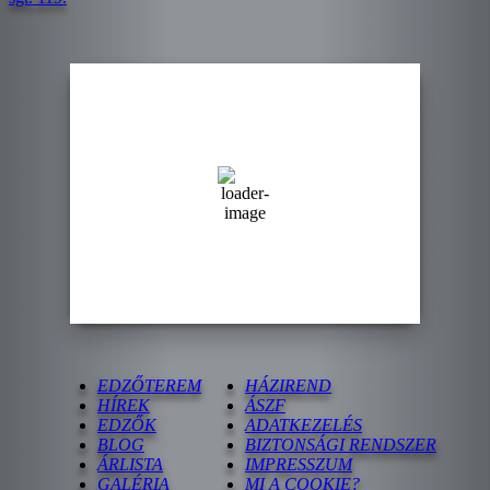
Szeged, HU
16:00,
16:00 | 2026. augusztus. 8
36
°C
kevés felhő
28 %
Wind Gust:
24 Km/h
Clouds:
17%
Sunrise:
05:29
Sunset:
20:00
EDZŐTEREM
HÁZIREND
HÍREK
ÁSZF
EDZŐK
ADATKEZELÉS
BLOG
BIZTONSÁGI RENDSZER
ÁRLISTA
IMPRESSZUM
GALÉRIA
MI A COOKIE?