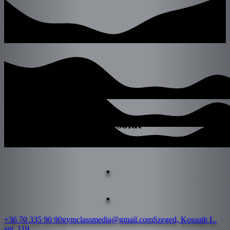
Kapcsolat
+36 70 335 90 90
gymclassmedia@gmail.com
Szeged, Kossuth L.
sgt. 119.