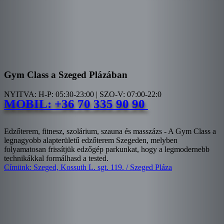
Gym Class a Szeged Plázában
NYITVA: H-P: 05:30-23:00 | SZO-V: 07:00-22:0
MOBIL: +36 70 335 90 90
Edzőterem, fitnesz, szolárium, szauna és masszázs - A Gym Class a
legnagyobb alapterületű edzőterem Szegeden, melyben
folyamatosan frissítjük edzőgép parkunkat, hogy a legmodernebb
technikákkal formálhasd a tested.
Címünk: Szeged, Kossuth L. sgt. 119. / Szeged Pláza