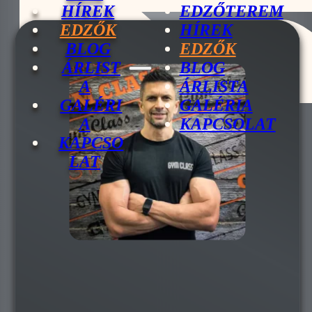
HÍREK
EDZŐTEREM
EDZŐK
HÍREK
BLOG
EDZŐK
ÁRLIST
BLOG
A
ÁRLISTA
GALÉRI
GALÉRIA
A
KAPCSOLAT
KAPCSO
LAT