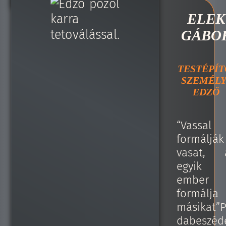
ELEK
GÁBO
TESTÉPÍT
SZEMÉLY
EDZŐ
“Vassal
formálják
vasat, 
egyik
ember
formálja
másikat”P
dabeszéd