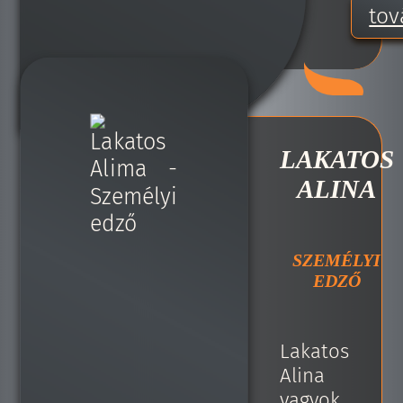
tov
LAKATOS
ALINA
SZEMÉLYI
EDZŐ
Lakatos
Alina
vagyok.