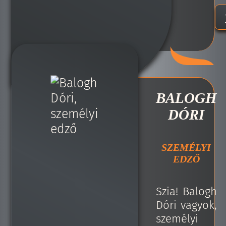
BALOGH
DÓRI
SZEMÉLYI
EDZŐ
Szia! Balogh
Dóri vagyok,
személyi