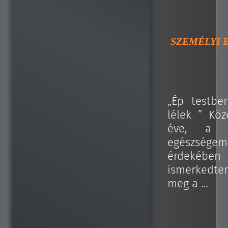
SZEMÉLYI 
„Ép testbe
lélek ” Köz
éve, a s
egészségem
érdekében
ismerkedte
meg a …