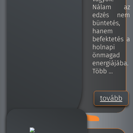
Nálam az
edzés nem
büntetés,
hanem
befektetés a
holnapi
önmagad
energiájába.
Több …
tovább