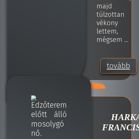
majd
túlzottan
vékony
lettem,
mégsem …
tovább
HARK
FRANCI