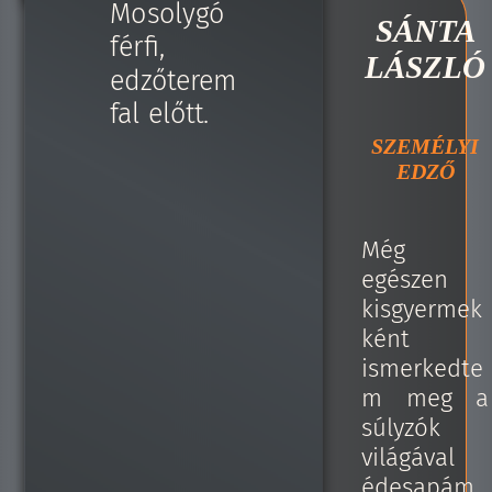
SÁNTA
LÁSZLÓ
SZEMÉLYI
EDZŐ
Még
egészen
kisgyermek
ként
ismerkedte
m meg a
súlyzók
világával
édesapám