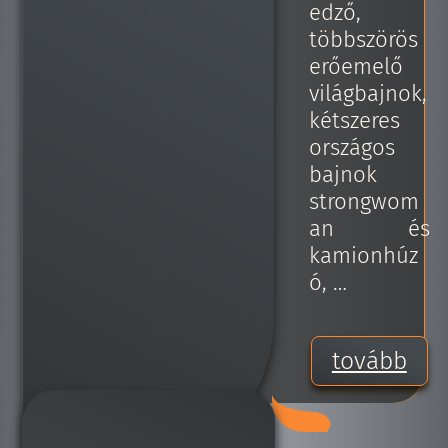
edző,
többszörös
erőemelő
világbajnok,
kétszeres
országos
bajnok
strongwom
an és
kamionhúz
ó, …
tovább