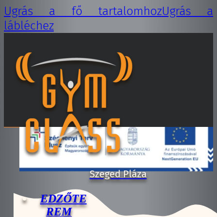
Ugrás a fő tartalomhoz
Ugrás a
lábléchez
EDZŐTE
REM