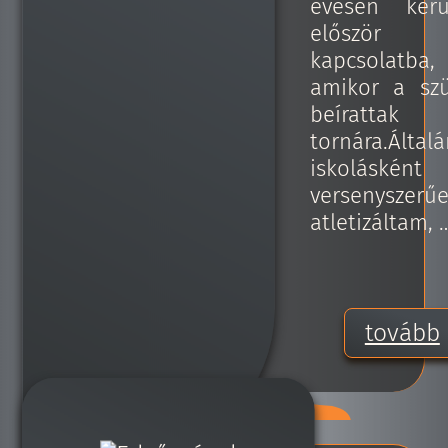
évesen kerü
először
kapcsolatba,
amikor a sz
beírattak
tornára.Által
iskolásként
versenyszerű
atletizáltam, 
tovább