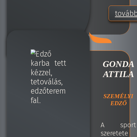
továb
GONDA
ATTILA
SZEMÉLYI
EDZŐ
A sport
szeretete