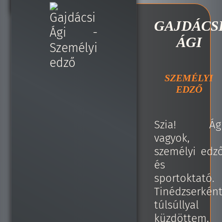
GAJDÁCS
ÁGI
SZEMÉLYI
EDZŐ
Szia! Ág
vagyok,
személyi edz
és
sportoktató.
Tinédzserkén
túlsúllyal
küzdöttem,