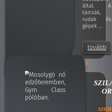
által. A
tárcsák,
rudak és
gépek …
tovább
SZIL
OR
SZEM