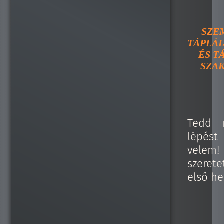
SZE
TÁPLÁL
ÉS T
SZA
Tedd 
lépést
vele
szeret
első he