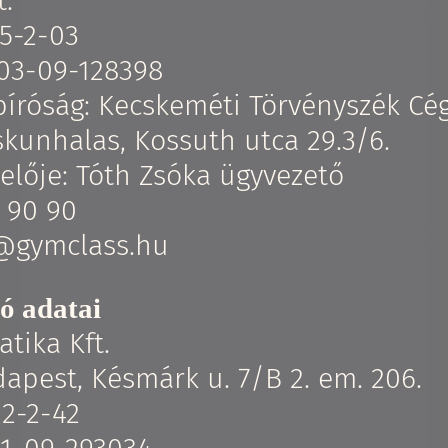
.
5-2-03
 03-09-128398
bíróság: Kecskeméti Törvényszék Cé
skunhalas, Kossuth utca 29.3/6.
elője: Tóth Zsóka ügyvezető
5 90 90
o@gymclass.hu
tó adatai
atika Kft.
dapest, Késmárk u. 7/B 2. em. 206.
2-2-42