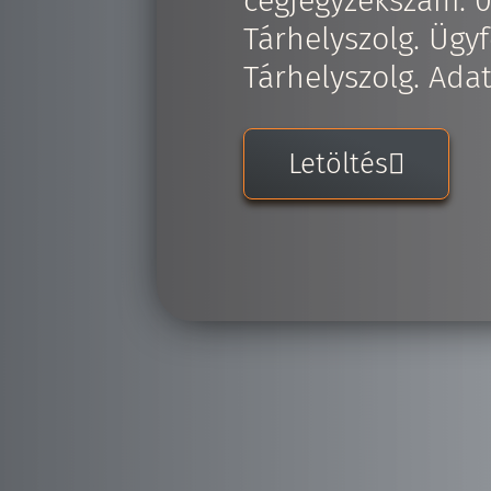
cégjegyzékszám: 
Tárhelyszolg. Ügyf
Tárhelyszolg. Ada
Letöltés