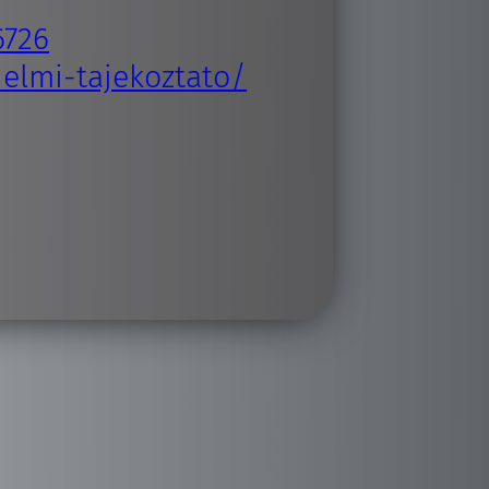
6726
delmi-tajekoztato/