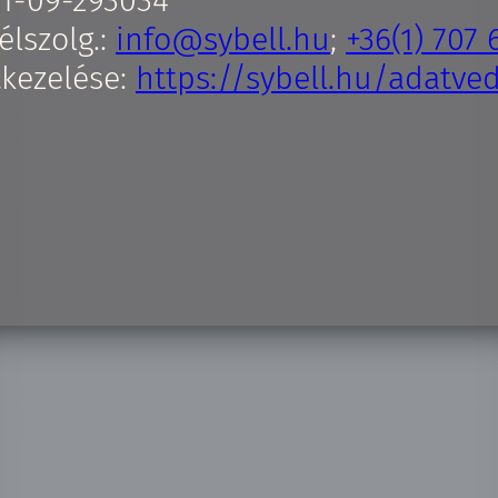
01-09-293034
élszolg.:
info@sybell.hu
;
+36(1) 707 
tkezelése:
https://sybell.hu/adatve