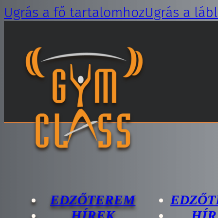
Ugrás a fő tartalomhoz
Ugrás a láb
EDZŐTEREM
EDZŐT
HÍREK
HÍR