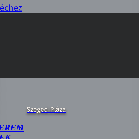
léchez
EREM
EK