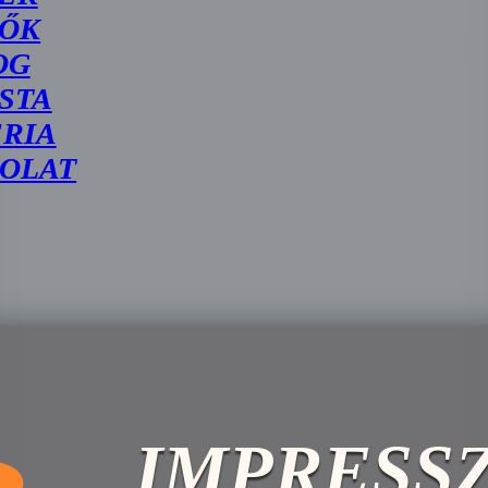
ŐK
OG
STA
RIA
OLAT
IMPRESS