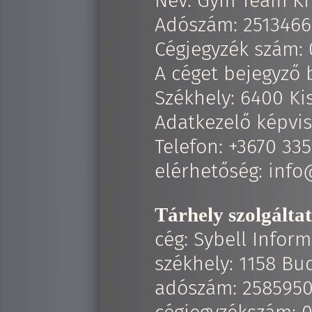
Név: Gym Team Kft
Adószám: 2513466
Cégjegyzék szám:
A céget bejegyző 
Székhely: 6400 Ki
Adatkezelő képvis
Telefon: +3670 33
elérhetőség: inf
Tárhely szolgálta
cég: Sybell Inform
székhely: 1158 Bu
adószám: 2585950