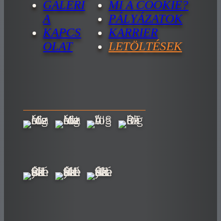
GALÉRI
MI A COOKIE?
A
PÁLYÁZATOK
KAPCS
KARRIER
OLAT
LETÖLTÉSEK