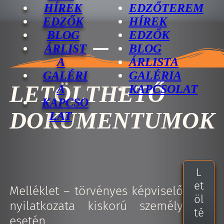
HÍREK
EDZŐTEREM
EDZŐK
HÍREK
BLOG
EDZŐK
ÁRLIST
BLOG
A
ÁRLISTA
GALÉRI
GALÉRIA
LETÖLTHETŐ
A
KAPCSOLAT
KAPCSO
DOKUMENTUMOK
LAT
L
et
Melléklet – törvényes képviselő
öl
nyilatkozata kiskorú személy
té
esetén