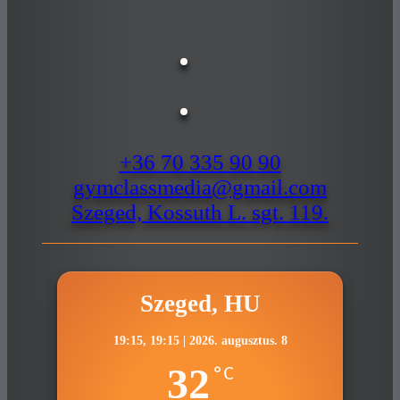
+36 70 335 90 90
gymclassmedia@gmail.com
Szeged, Kossuth L. sgt. 119.
Szeged, HU
19:15,
19:15 | 2026. augusztus. 8
32
°C