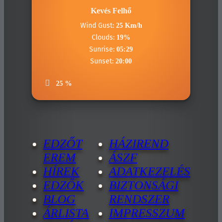
Kevés Felhő
Wind Gust:
25 Km/h
Clouds:
19%
Sunrise:
05:29
Sunset:
20:00
25 %
EDZŐT
HÁZIREND
EREM
ÁSZF
HÍREK
ADATKEZELÉS
EDZŐK
BIZTONSÁGI
BLOG
RENDSZER
ÁRLISTA
IMPRESSZUM