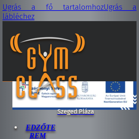
Ugrás a fő tartalomhoz
Ugrás a
lábléchez
EDZŐTE
REM