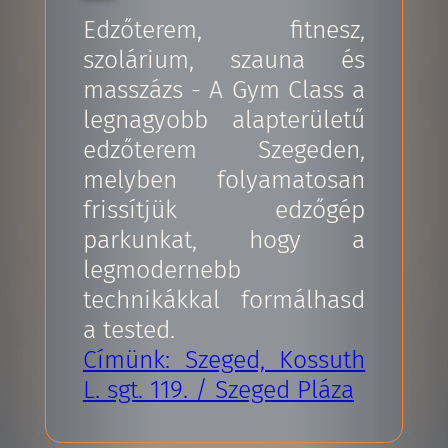
Edzőterem, fitnesz,
szolárium, szauna és
masszázs - A Gym Class a
legnagyobb alapterületű
edzőterem Szegeden,
melyben folyamatosan
frissítjük edzőgép
parkunkat, hogy a
legmodernebb
technikákkal formálhasd
a tested.
Címünk: Szeged, Kossuth
L. sgt. 119. / Szeged Pláza