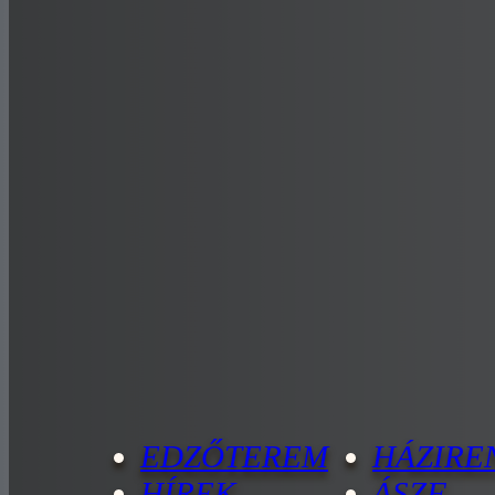
EDZŐTEREM
HÁZIRE
HÍREK
ÁSZF