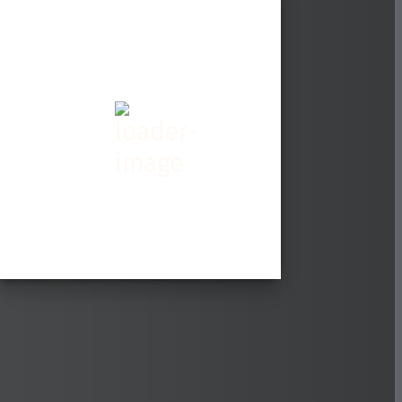
Szeged, HU
02:17,
2:17 | 2026. augusztus. 7
25
°C
Szórványos Felhőzet
Wind Gust:
15 Km/h
Clouds:
27%
Sunrise:
05:28
Sunset:
20:02
44 %