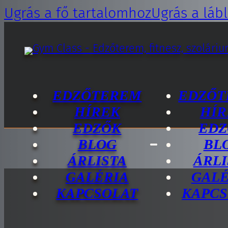
Ugrás a fő tartalomhoz
Ugrás a láb
EDZŐTEREM
EDZŐT
HÍREK
HÍR
EDZŐK
EDZ
BLOG
BL
ÁRLISTA
ÁRLI
GALÉRIA
GALÉ
KAPCSOLAT
KAPCS