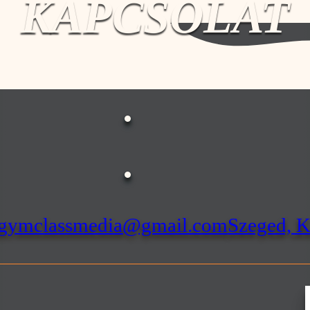
KAPCSOLAT
gymclassmedia@gmail.com
Szeged, Ko