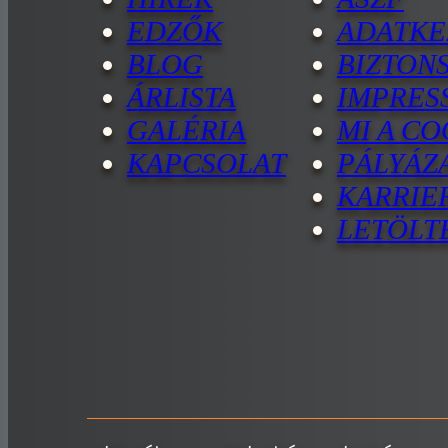
EDZŐK
ADATKE
BLOG
BIZTON
ÁRLISTA
IMPRES
GALÉRIA
MI A CO
KAPCSOLAT
PÁLYÁZ
KARRIE
LETÖLT