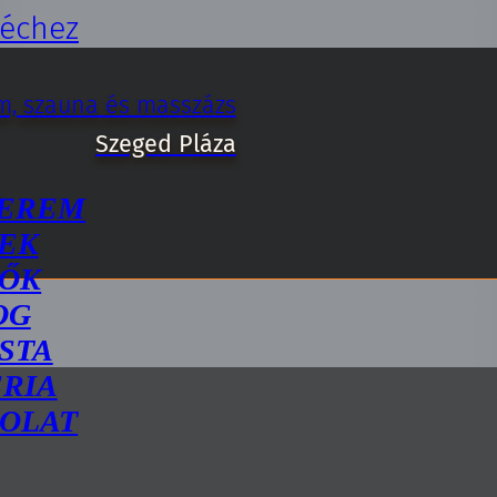
léchez
EREM
EK
ŐK
OG
STA
RIA
OLAT