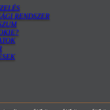
ZELÉS
SÁGI RENDSZER
SZUM
OKIE?
ATOK
R
ÉSEK