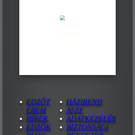
21
°C
Kevés Felhő
Wind Gust:
27 Km/h
Clouds:
14%
Sunrise:
05:29
Sunset:
20:00
68 %
EDZŐT
HÁZIREND
EREM
ÁSZF
HÍREK
ADATKEZELÉS
EDZŐK
BIZTONSÁGI