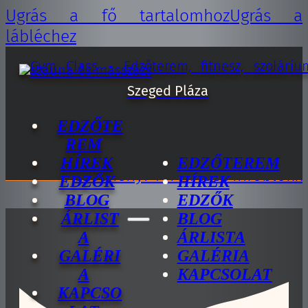
Ugrás a fő tartalomhoz
Ugrás a
lábléchez
EDZŐTE
REM
HÍREK
EDZŐTEREM
EDZŐK
HÍREK
BLOG
EDZŐK
ÁRLIST
BLOG
A
ÁRLISTA
GALÉRI
GALÉRIA
A
KAPCSOLAT
KAPCSO