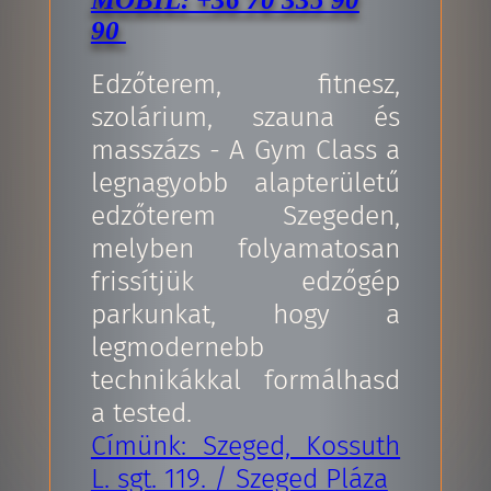
90
Edzőterem, fitnesz,
szolárium, szauna és
masszázs - A Gym Class a
legnagyobb alapterületű
edzőterem Szegeden,
melyben folyamatosan
frissítjük edzőgép
parkunkat, hogy a
legmodernebb
technikákkal formálhasd
a tested.
Címünk: Szeged, Kossuth
L. sgt. 119. / Szeged Pláza