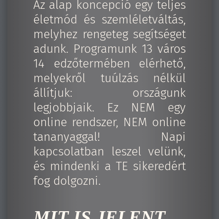
Az alap koncepció egy teljes
életmód és szemléletváltás,
melyhez rengeteg segítséget
adunk. Programunk 13 város
14 edzőtermében elérhető,
melyekről tuúlzás nélkül
állítjuk: országunk
legjobbjaik. Ez NEM egy
online rendszer, NEM online
tananyaggal! Napi
kapcsolatban leszel velünk,
és mindenki a TE sikeredért
fog dolgozni.
MIT IS JELENT