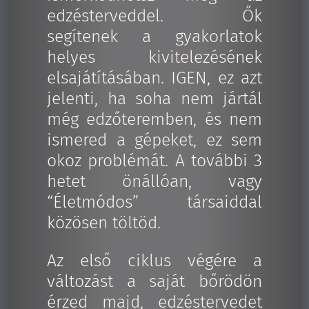
edzésterveddel. Ők
segítenek a gyakorlatok
helyes kivitelezésének
elsajátításában. IGEN, ez azt
jelenti, ha soha nem jártál
még edzőteremben, és nem
ismered a gépeket, ez sem
okoz problémát. A további 3
hetet önállóan, vagy
“Életmódos” társaiddal
közösen töltöd.
Az első ciklus végére a
változást a saját bőrödön
érzed majd, edzéstervedet