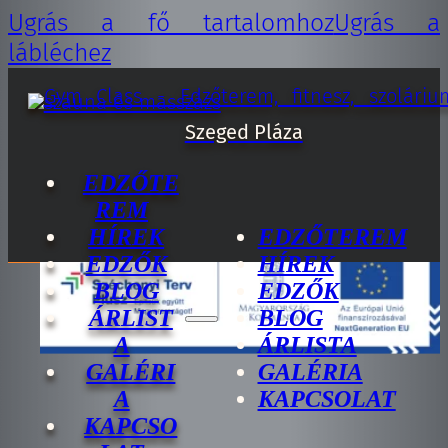
Ugrás a fő tartalomhoz
Ugrás a
lábléchez
EDZŐTE
REM
HÍREK
EDZŐTEREM
EDZŐK
HÍREK
BLOG
EDZŐK
ÁRLIST
BLOG
A
ÁRLISTA
GALÉRI
GALÉRIA
A
KAPCSOLAT
KAPCSO