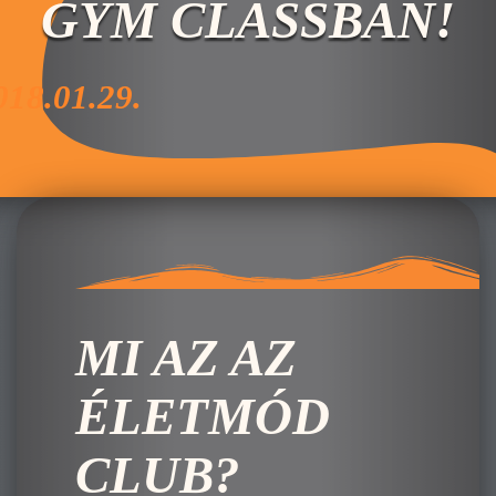
GYM CLASSBAN!
018.01.29.
MI AZ AZ
ÉLETMÓD
CLUB?