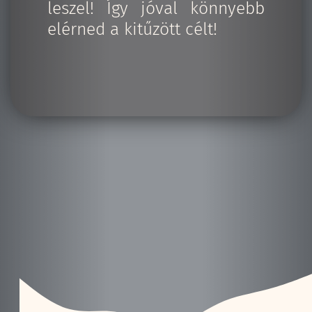
leszel! Így jóval könnyebb
elérned a kitűzött célt!