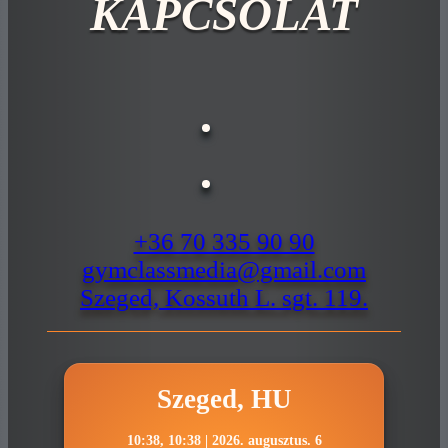
KAPCSOLAT
+36 70 335 90 90
gymclassmedia@gmail.com
Szeged, Kossuth L. sgt. 119.
Szeged, HU
10:38,
10:38 | 2026. augusztus. 6