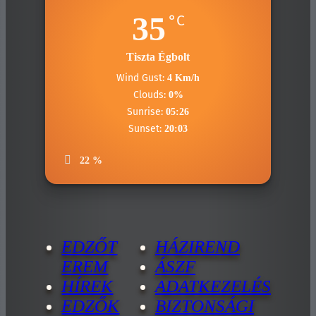
35
°C
Tiszta Égbolt
Wind Gust:
4 Km/h
Clouds:
0%
Sunrise:
05:26
Sunset:
20:03
22 %
EDZŐT
HÁZIREND
EREM
ÁSZF
HÍREK
ADATKEZELÉS
EDZŐK
BIZTONSÁGI