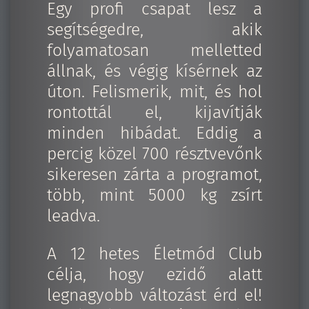
Egy profi csapat lesz a
segítségedre, akik
folyamatosan melletted
állnak, és végig kísérnek az
úton. Felismerik, mit, és hol
rontottál el, kijavítják
minden hibádat. Eddig a
percig közel 700 résztvevőnk
sikeresen zárta a programot,
több, mint 5000 kg zsírt
leadva.
A 12 hetes Életmód Club
célja, hogy ezidő alatt
legnagyobb változást érd el!