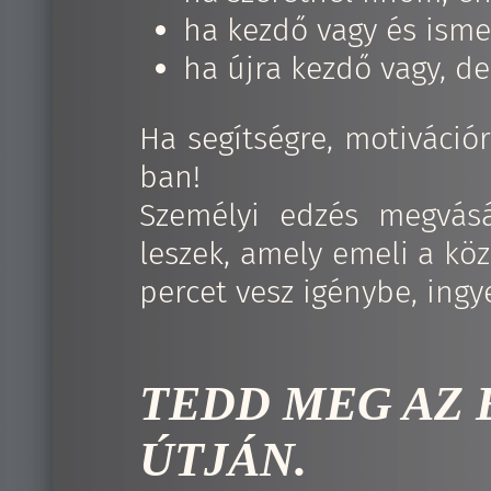
ha kezdő vagy és isme
ha újra kezdő vagy, de
Ha segítségre, motiváció
ban!
Személyi edzés megvásá
leszek, amely emeli a k
percet vesz igénybe, ingy
TEDD MEG AZ 
ÚTJÁN.