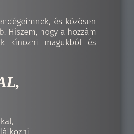
endégeimnek, és közösen
bb. Hiszem, hogy a hozzám
ák kínozni magukból és
AL,
kkal,
lálkozni,