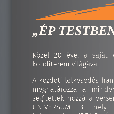
„ÉP TESTBEN
Közel 20 éve, a saját
konditerem világával.
A kezdeti lelkesedés ham
meghatározza a minden
segítettek hozzá a ver
UNIVERSUM 3 hely Fi