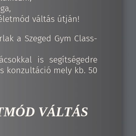
ága,
életmód váltás útján!
árlak a Szeged Gym Class-
csokkal is segítségedre
 konzultáció mely kb. 50
ETMÓD VÁLTÁS