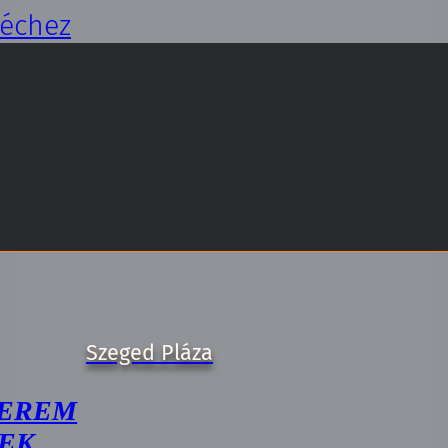
léchez
EREM
EK