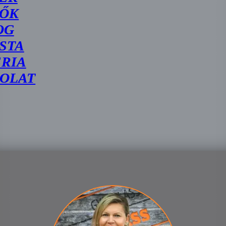
ŐK
OG
STA
RIA
OLAT