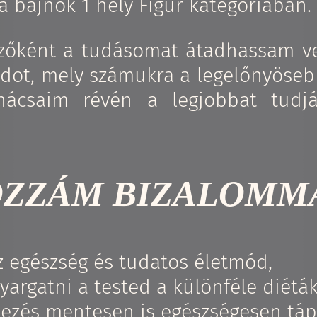
a bajnok 1 hely Figur kategóriában.
dzőként a tudásomat átadhassam v
módot, mely számukra a legelőnyöse
nácsaim révén a legjobbat tudj
OZZÁM BIZALOMM
z egészség és tudatos életmód,
argatni a tested a különféle diétá
hezés mentesen is egészségesen táp