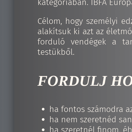
kategóriában. IBFA Európ
Célom, hogy személyi e
alakítsuk ki azt az élet
forduló vendégek a ta
testükből.
FORDULJ H
ha fontos számodra a
ha nem szeretnéd sany
ha szeretnél finom, é