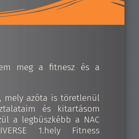
tem meg a fitnesz és a
 mely azóta is töretlenül
talataim és kitartásom
zül a legbüszkébb a NAC
VERSE 1.hely Fitness