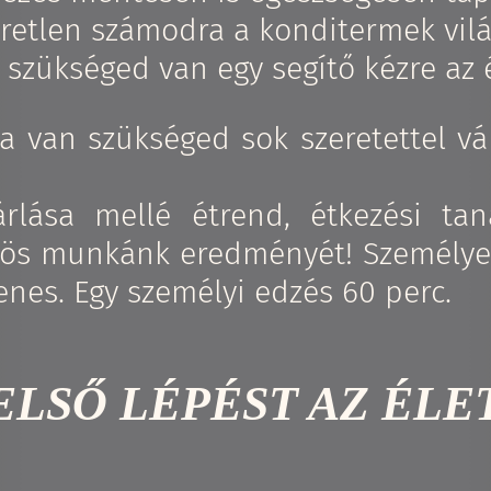
retlen számodra a konditermek vil
 szükséged van egy segítő kézre az 
ra van szükséged sok szeretettel v
rlása mellé étrend, étkezési taná
özös munkánk eredményét! Személyes
enes. Egy személyi edzés 60 perc.
ELSŐ LÉPÉST AZ ÉL