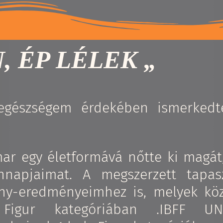
, ÉP LÉLEK „
 egészségem érdekében ismerked
ar egy életformává nőtte ki magát,
napjaimat. A megszerzett tapasz
seny-eredményeimhez is, melyek kö
gur kategóriában .IBFF UNI