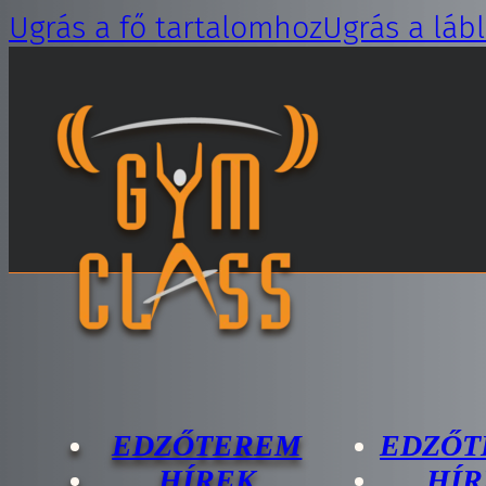
Ugrás a fő tartalomhoz
Ugrás a láb
EDZŐTEREM
EDZŐT
HÍREK
HÍR