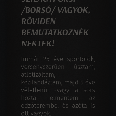
/BORSÓ/ VAGYOK,
RÖVIDEN
BEMUTATKOZNÉK
NEKTEK!
Immár 25 éve sportolok,
versenyszerűen úsztam,
atletizáltam,
kézilabdáztam, majd 5 éve
véletlenül -vagy a sors
hozta- elmentem az
edzőterembe, és azóta is
ott vagyok.