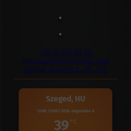
+36 70 335 90 90
gymclassmedia@gmail.com
Szeged, Kossuth L. sgt. 119.
Szeged, HU
12:08,
12:08 | 2026. augusztus. 6
39
°C