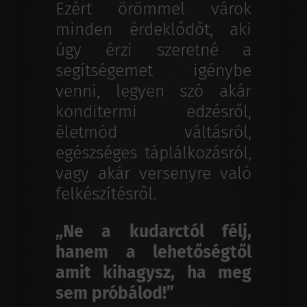
Ezért örömmel várok
minden érdeklődőt, aki
úgy érzi szeretné a
segítségemet igénybe
venni, legyen szó akár
konditermi edzésről,
életmód váltásról,
egészséges táplálkozásról,
vagy akár versenyre való
felkészítésről.
„Ne a kudarctól félj,
hanem a lehetőségtől
amit kihagysz, ha meg
sem próbálod!”