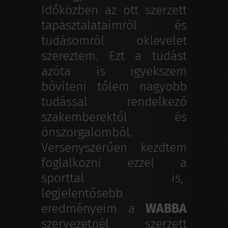
Időközben az ott szerzett
tapasztalataimról és
tudásomról oklevelet
szereztem. Ezt a tudást
azóta is igyekszem
bővíteni tőlem nagyobb
tudással rendelkező
szakemberektől és
önszorgalomból.
Versenyszerűen kezdtem
foglalkozni ezzel a
sporttal is,
legjelentősebb
eredményeim a
WABBA
szervezetnél szerzett