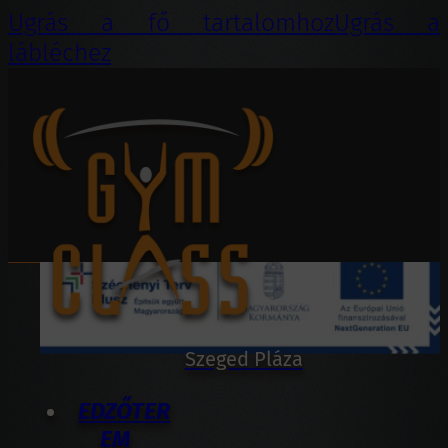
Ugrás a fő tartalomhoz
Ugrás a
lábléchez
EDZŐTER
EM