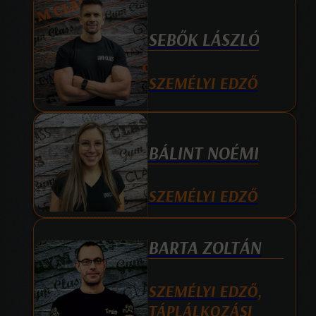
SEBŐK LÁSZLÓ
SZEMÉLYI EDZŐ
BÁLINT NOÉMI
SZEMÉLYI EDZŐ
BARTA ZOLTÁN
SZEMÉLYI EDZŐ,
TÁPLÁLKOZÁSI