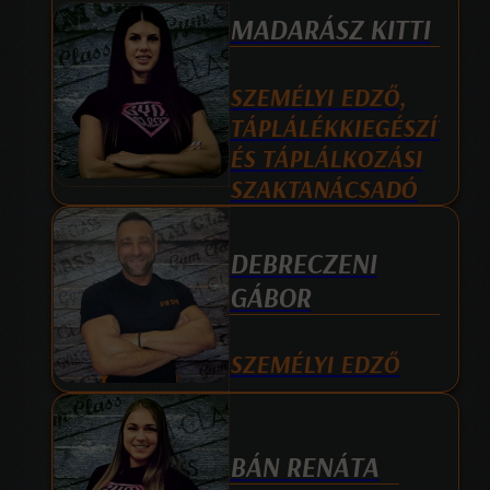
MADARÁSZ KITTI
SZEMÉLYI EDZŐ,
TÁPLÁLÉKKIEGÉSZÍTŐ
ÉS TÁPLÁLKOZÁSI
SZAKTANÁCSADÓ
DEBRECZENI
GÁBOR
SZEMÉLYI EDZŐ
BÁN RENÁTA