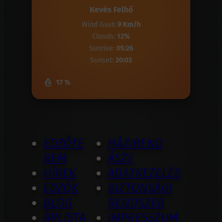
Kevés Felhő
Wind Gust:
9 Km/h
Clouds:
12%
Sunrise:
05:26
Sunset:
20:03
17 %
EDZŐTE
HÁZIREND
REM
ÁSZF
HÍREK
ADATKEZELÉS
EDZŐK
BIZTONSÁGI
BLOG
RENDSZER
ÁRLISTA
IMPRESSZUM