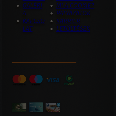
GALÉRI
MI A COOKIE?
A
PÁLYÁZATOK
KAPCSO
KARRIER
LAT
LETÖLTÉSEK