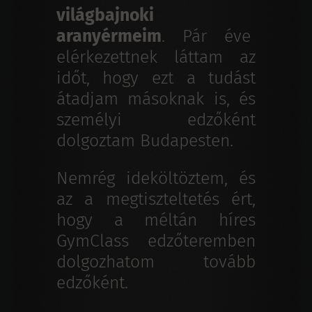
világbajnoki
aranyérmeim
. Pár éve
elérkezettnek láttam az
időt, hogy ezt a tudást
átadjam másoknak is, és
személyi edzőként
dolgoztam Budapesten.
Nemrég ideköltöztem, és
az a megtiszteltetés ért,
hogy a méltán híres
GymClass edzőteremben
dolgozhatom tovább
edzőként.