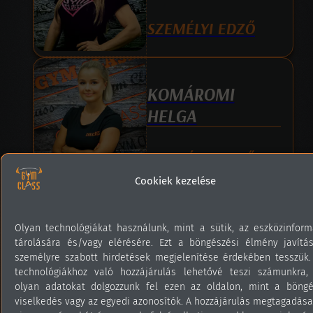
SZEMÉLYI EDZŐ
KOMÁROMI
HELGA
SZEMÉLYI EDZŐ
Cookiek kezelése
ELEK-FÜLÖP ÁGI
Olyan technológiákat használunk, mint a sütik, az eszközinform
tárolására és/vagy elérésére. Ezt a böngészési élmény javítá
személyre szabott hirdetések megjelenítése érdekében tesszük.
SZEMÉLYI EDZŐ
technológiákhoz való hozzájárulás lehetővé teszi számunkra,
olyan adatokat dolgozzunk fel ezen az oldalon, mint a böngé
viselkedés vagy az egyedi azonosítók. A hozzájárulás megtagadása