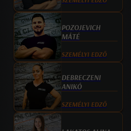
POZOJEVICH
MÁTÉ
SZEMÉLYI EDZŐ
DEBRECZENI
ANIKÓ
SZEMÉLYI EDZŐ