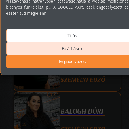
visszavonása hátrányosan befolyásolhatja a weblap megjelenés
ELEK GÁBOR
bizonyos funkciókat. pl.: A GOOGLE MAPS csak engedélyezett co
esetén tud megjelenni.
TESTÉPÍTŐ,
SZEMÉLYI EDZŐ
Tiltás
Beállítások
SÖRÖS SZABOLCS
Engedélyezés
SZEMÉLYI EDZŐ
BALOGH DÓRI
SZEMÉLYI EDZŐ