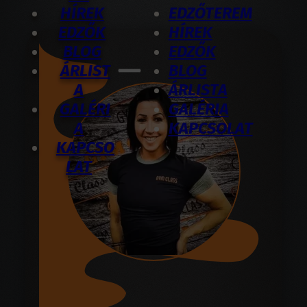
HÍREK
EDZŐTEREM
EDZŐK
HÍREK
BLOG
EDZŐK
ÁRLIST
BLOG
A
ÁRLISTA
GALÉRI
GALÉRIA
A
KAPCSOLAT
KAPCSO
LAT