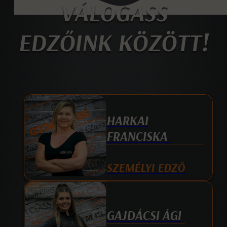
VÁLOGASS
EDZŐINK KÖZÖTT!
HARKAI
FRANCISKA
SZEMÉLYI EDZŐ
GAJDÁCSI ÁGI