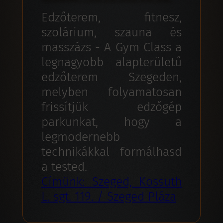
Edzőterem, fitnesz,
szolárium, szauna és
masszázs - A Gym Class a
legnagyobb alapterületű
edzőterem Szegeden,
melyben folyamatosan
frissítjük edzőgép
parkunkat, hogy a
legmodernebb
technikákkal formálhasd
a tested.
Címünk: Szeged, Kossuth
L. sgt. 119. / Szeged Pláza